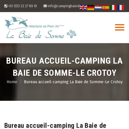
Skip
+33 (0)3 22 27 80 61
info@campingbaiedesomme.com
to
content
BUREAU ACCUEIL-CAMPING LA
BAIE DE SOMME-LE CROTOY
Home
Bureau accueil-camping La Baie de Somme-Le Crotoy
06
Aug
Bureau accueil-camping La Baie de