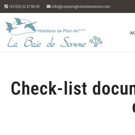
+33 (0)3 22 27 80 61
info@campingbaiedesomme.com
A
Check-list docu