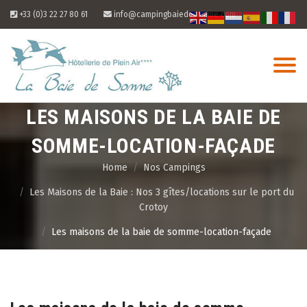
Skip
+33 (0)3 22 27 80 61
info@campingbaiedesomme.com
to
content
LES MAISONS DE LA BAIE DE
SOMME-LOCATION-FAÇADE
Home
Nos Campings
Les Maisons de la Baie : Nos 3 gîtes/locations sur le port du
Crotoy
Les maisons de la baie de somme-location-façade
08
Aug