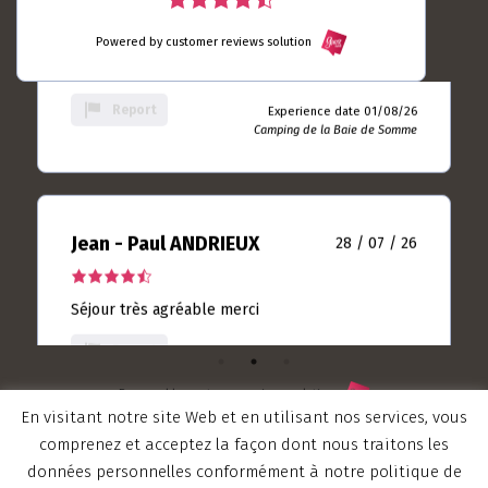
4.5
rating
Toujours autant satisfait ... Le seul camping du
based
Powered by customer reviews solution
Crotoy que je m'y sens bien
rating
on
10
based
Report
Experience date 01/08/26
rating
Camping de la Baie de Somme
on
613
rating
Jean - Paul ANDRIEUX
28 / 07 / 26
4.5
rating
Séjour très agréable merci
based
on
Report
Experience date 25/07/26
9
Camping de la Baie de Somme
rating
Powered by customer reviews solution
En visitant notre site Web et en utilisant nos services, vous
comprenez et acceptez la façon dont nous traitons les
Valerian LAMOUR
21 / 07 / 26
données personnelles conformément à notre politique de