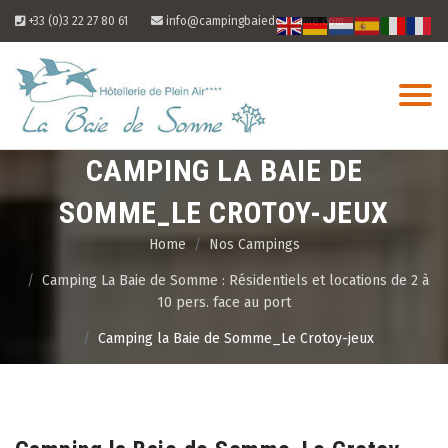
Skip
+33 (0)3 22 27 80 61
info@campingbaiedesomme.com
to
content
CAMPING LA BAIE DE
SOMME_LE CROTOY-JEUX
Home
Nos Campings
Camping La Baie de Somme : Résidentiels et locations de 2 à
10 pers. face au port
Camping la Baie de Somme_Le Crotoy-jeux
08
Aug