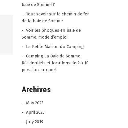
baie de Somme ?
Tout savoir sur le chemin de fer
de la baie de Somme
Voir les phoques en baie de
Somme, mode d’emploi
La Petite Maison du Camping
Camping La Baie de Somme :
Résidentiels et locations de 2 à 10
pers. face au port
Archives
Jean - Paul
28 / 07 /
ANDRIEUX
26
May 2023
4.5
April 2023
rating
Séjour très agréable merci
based
July 2019
Experience date 25/07/26
on
Camping de la Baie de
Report