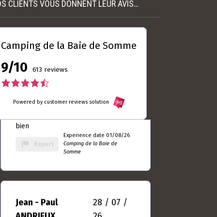
S CLIENTS VOUS DONNENT LEUR AVIS…
Laurent
04 / 08 /
DUBRULLE
26
5.0
Camping de la Baie de Somme
rating
Toujours autant satisfait ... Le seul
based
9/10
camping du Crotoy que je m'y sens
613 reviews
on
bien
10
4.5
Experience date 01/08/26
rating
Camping de la Baie de
Report
rating
Powered by customer reviews solution
Somme
based
on
Jean - Paul
28 / 07 /
613
ANDRIEUX
26
rating
4.5
rating
Séjour très agréable merci
based
Experience date 25/07/26
on
Camping de la Baie de