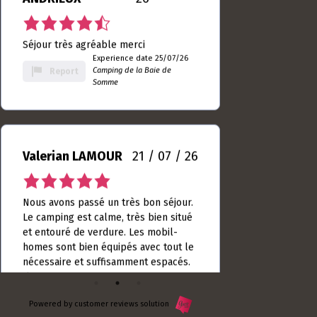
Report
9
Somme
rating
Valerian LAMOUR
21 / 07 / 26
5.0
rating
Nous avons passé un très bon séjour.
based
Le camping est calme, très bien situé
on
et entouré de verdure. Les mobil-
10
homes sont bien équipés avec tout le
rating
nécessaire et suffisamment espacés.
L’accue...
Experience date
18/07/26
Read more
Camping de la Baie
Report
de Somme
Powered by customer reviews solution