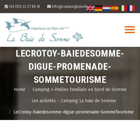
Skip
+33 (0)3 22 27 80 61
info@campingbaiedesomme.com
to
content
LECROTOY-BAIEDESOMME-
DIGUE-PROMENADE-
SOMMETOURISME
Home
Camping 4 étoiles familiale en bord de Somme
Les activités – Camping La baie de Somme
LeCrotoy-baiedesomme-digue-promenade-SommeTourisme
10
Aug