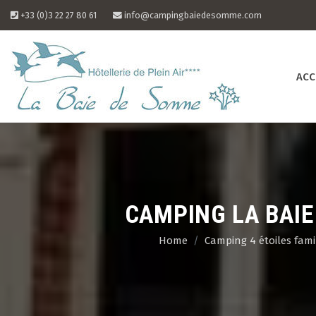
Skip
+33 (0)3 22 27 80 61
info@campingbaiedesomme.com
to
content
ACC
CAMPING LA BAIE
Home
Camping 4 étoiles fam