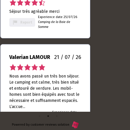
9
Somme
rating
Valerian LAMOUR
21 / 07 / 26
5.0
rating
Nous avons passé un très bon séjour.
based
Le camping est calme, très bien situé
on
et entouré de verdure. Les mobil-
10
homes sont bien équipés avec tout le
rating
nécessaire et suffisamment espacés.
L’accue...
Experience date
18/07/26
Read more
Camping de la Baie
Report
de Somme
Powered by customer reviews solution