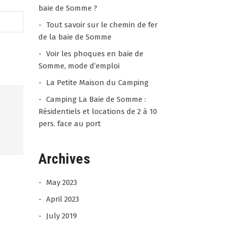
baie de Somme ?
Tout savoir sur le chemin de fer
de la baie de Somme
Voir les phoques en baie de
Somme, mode d’emploi
La Petite Maison du Camping
Camping La Baie de Somme :
Résidentiels et locations de 2 à 10
pers. face au port
Archives
Jean - Paul
28 / 07 /
ANDRIEUX
26
May 2023
4.5
April 2023
rating
Séjour très agréable merci
based
July 2019
Experience date 25/07/26
on
Camping de la Baie de
Report