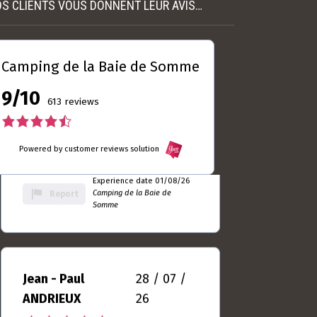
S CLIENTS VOUS DONNENT LEUR AVIS…
Laurent
04 / 08 /
DUBRULLE
26
5.0
Camping de la Baie de Somme
rating
Toujours autant satisfait ... Le seul
based
9/10
camping du Crotoy que je m'y sens
on
613 reviews
bien
10
Experience date 01/08/26
4.5
rating
Camping de la Baie de
Report
Somme
rating
Powered by customer reviews solution
based
on
Jean - Paul
28 / 07 /
613
ANDRIEUX
26
rating
4.5
rating
Séjour très agréable merci
based
Experience date 25/07/26
on
Camping de la Baie de
Report