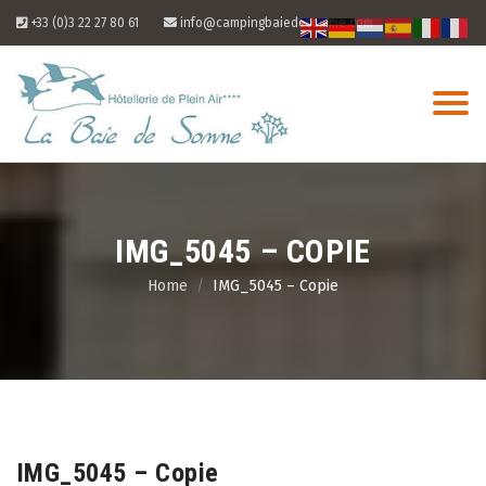
Skip
+33 (0)3 22 27 80 61
info@campingbaiedesomme.com
to
content
IMG_5045 – COPIE
Home
IMG_5045 – Copie
07
Aug
IMG_5045 – Copie