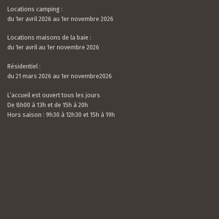
Locations camping :
du 1er avril 2026 au 1er novembre 2026
Locations maisons de la baie :
du 1er avril au 1er novembre 2026
Résidentiel :
du 21 mars 2026 au 1er novembre2026
L’accueil est ouvert tous les jours
De 8h00 à 13h et de 15h à 20h
Hors saison : 9h30 à 12h30 et 15h à 19h
Valerian LAMOUR
21 / 07 / 26
5.0
rating
Nous avons passé un très bon séjour. Le camping
based
est calme, très bien situé et entouré de verdure.
on
Les mobil-homes sont bien équipés avec tout le
10