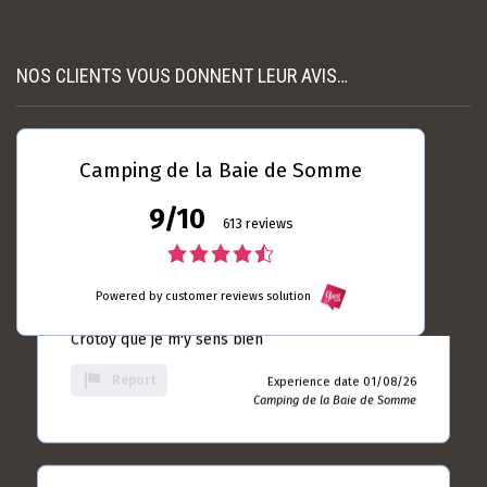
nécessaire et suffisamment espacés. L’accue...
rating
Read more
Experience date
18/07/26
NOS CLIENTS VOUS DONNENT LEUR AVIS…
Report
Camping de la Baie de
Somme
Camping de la Baie de Somme
9/10
Laurent DUBRULLE
04 / 08 / 26
613 reviews
5.0
4.5
rating
Toujours autant satisfait ... Le seul camping du
based
Powered by customer reviews solution
rating
Crotoy que je m'y sens bien
on
based
10
Report
Experience date 01/08/26
rating
Camping de la Baie de Somme
on
613
rating
Jean - Paul ANDRIEUX
28 / 07 / 26