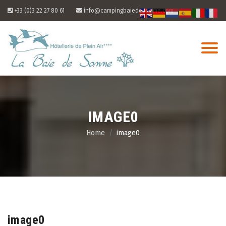
Skip
+33 (0)3 22 27 80 61
info@campingbaiedesomme.com
to
content
IMAGE0
Home
image0
07
Aug
image0