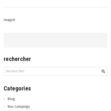
Post
image0
navigation
rechercher
Categories
Blog
Nos Campings