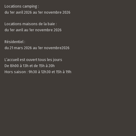
Locations camping :
du 1er avril 2026 au 1er novembre 2026
Locations maisons de la baie :
du 1er avril au 1er novembre 2026
Résidentiel :
du 21 mars 2026 au 1er novembre2026
L’accueil est ouvert tous les jours
De 8h00 à 13h et de 15h à 20h
Hors saison : 9h30 à 12h30 et 15h à 19h
Valerian LAMOUR
21 / 07 / 26
5.0
rating
Nous avons passé un très bon séjour. Le camping
based
est calme, très bien situé et entouré de verdure.
on
Les mobil-homes sont bien équipés avec tout le