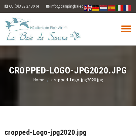
Skip
+33 (0)3 22 27 80 61
info@campingbaiedesomme.com
to
content
CROPPED-LOGO-JPG2020.JPG
Home
cropped-Logo-jpg2020.jpg
08
Aug
cropped-Logo-jpg2020.jpg