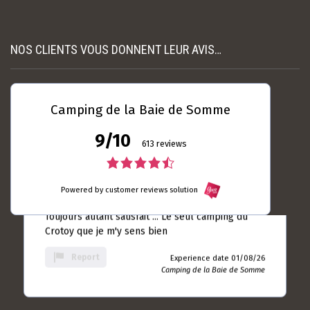
10
nécessaire et suffisamment espacés. L’accue...
rating
Read more
Experience date
NOS CLIENTS VOUS DONNENT LEUR AVIS…
18/07/26
Report
Camping de la Baie de
Somme
Camping de la Baie de Somme
9/10
613 reviews
Laurent DUBRULLE
04 / 08 / 26
4.5
5.0
rating
Toujours autant satisfait ... Le seul camping du
Powered by customer reviews solution
rating
based
Crotoy que je m'y sens bien
on
based
10
Report
Experience date 01/08/26
rating
on
Camping de la Baie de Somme
613
rating