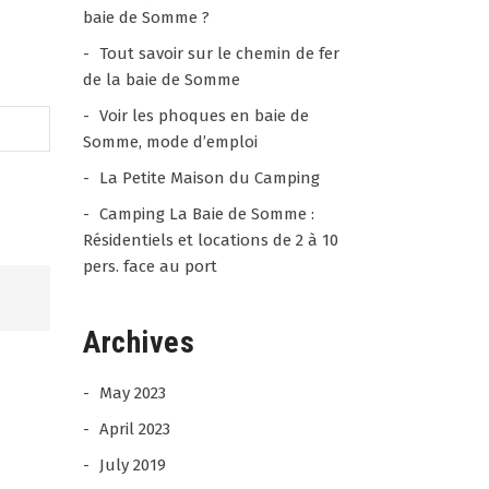
baie de Somme ?
Tout savoir sur le chemin de fer
de la baie de Somme
Voir les phoques en baie de
Somme, mode d’emploi
La Petite Maison du Camping
Camping La Baie de Somme :
Résidentiels et locations de 2 à 10
pers. face au port
Archives
Jean - Paul
28 / 07 /
ANDRIEUX
26
May 2023
4.5
April 2023
rating
Séjour très agréable merci
based
July 2019
Experience date 25/07/26
on
Camping de la Baie de
Report