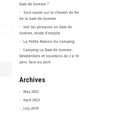
baie de Somme ?
Tout savoir sur le chemin de fer
de la baie de Somme
Voir les phoques en baie de
Somme, mode d’emploi
La Petite Maison du Camping
Camping La Baie de Somme :
Résidentiels et locations de 2 à 10
pers. face au port
Archives
Jean - Paul
28 / 07 /
ANDRIEUX
26
May 2023
4.5
rating
April 2023
Séjour très agréable merci
based
Experience date 25/07/26
July 2019
on
Camping de la Baie de
Report