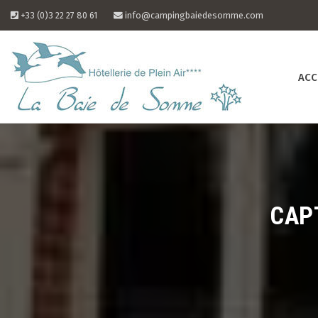
Skip
+33 (0)3 22 27 80 61
info@campingbaiedesomme.com
to
content
ACC
CAP