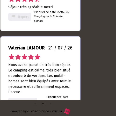
9
Somme
rating
Valerian LAMOUR
21 / 07 / 26
5.0
rating
Nous avons passé un très bon séjour.
based
Le camping est calme, très bien situé
on
et entouré de verdure. Les mobil-
10
homes sont bien équipés avec tout le
rating
nécessaire et suffisamment espacés.
L’accue...
Experience date
18/07/26
Read more
Camping de la Baie
Report
de Somme
Powered by customer reviews solution