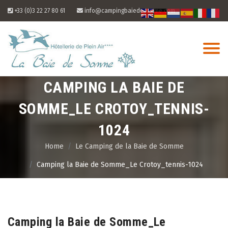
Skip
+33 (0)3 22 27 80 61
info@campingbaiedesomme.com
to
content
CAMPING LA BAIE DE
SOMME_LE CROTOY_TENNIS-
1024
Home
Le Camping de la Baie de Somme
Camping la Baie de Somme_Le Crotoy_tennis-1024
08
Aug
Camping la Baie de Somme_Le