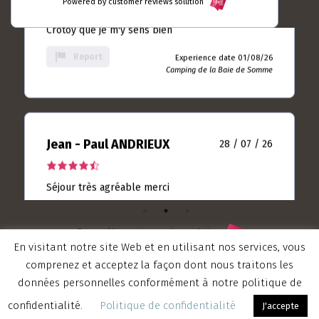
Powered by customer reviews solution
rating
Crotoy que je m'y sens bien
on
based
10
Report
Experience date 01/08/26
rating
Camping de la Baie de Somme
on
613
rating
Jean - Paul ANDRIEUX
28 / 07 / 26
4.5
rating
Séjour très agréable merci
based
on
Report
Experience date 25/07/26
9
Camping de la Baie de Somme
rating
Powered by customer reviews solution
En visitant notre site Web et en utilisant nos services, vous
comprenez et acceptez la façon dont nous traitons les
Valerian LAMOUR
21 / 07 / 26
données personnelles conformément à notre politique de
© 2019 Tous droits réservés Camping La Baie de Somme - créé par
5.0
confidentialité.
Politique de confidentialité
J'accepte
Agence Somme Tourisme
rating