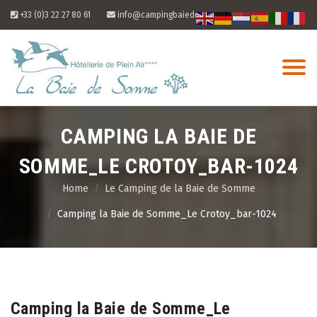
Skip
+33 (0)3 22 27 80 61
info@campingbaiedesomme.com
to
content
CAMPING LA BAIE DE
SOMME_LE CROTOY_BAR-1024
Home
Le Camping de la Baie de Somme
Camping la Baie de Somme_Le Crotoy_bar-1024
06
Aug
Camping la Baie de Somme_Le