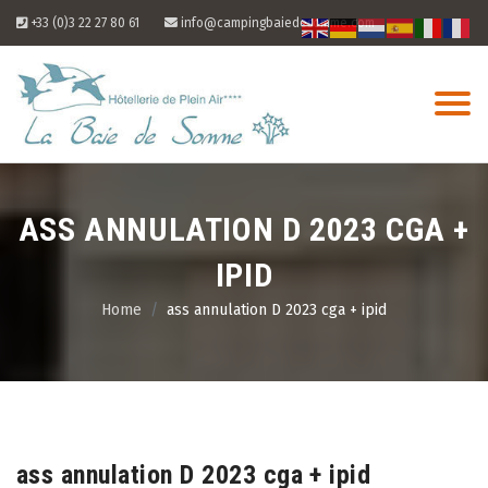
Skip
+33 (0)3 22 27 80 61
info@campingbaiedesomme.com
to
content
ASS ANNULATION D 2023 CGA +
IPID
Home
ass annulation D 2023 cga + ipid
05
Aug
ass annulation D 2023 cga + ipid