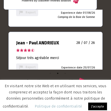
Crotoy que je m'y sens bien
Powered by customer reviews solution
rating
on
10
Report
based
Experience date 01/08/26
rating
Camping de la Baie de Somme
on
613
rating
Jean - Paul ANDRIEUX
28 / 07 / 26
4.5
rating
Séjour très agréable merci
based
on
Report
Experience date 25/07/26
9
Camping de la Baie de Somme
rating
Powered by customer reviews solution
En visitant notre site Web et en utilisant nos services, vous
comprenez et acceptez la façon dont nous traitons les
Valerian LAMOUR
21 / 07 / 26
données personnelles conformément à notre politique de
5.0
© 2019 Tous droits réservés Camping La Baie de Somme - créé par
confidentialité.
Politique de confidentialité
J'accepte
rating
Agence Somme Tourisme
Nous avons passé un très bon séjour. Le camping