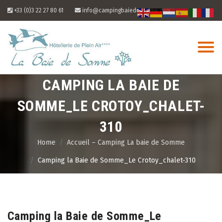
Skip
+33 (0)3 22 27 80 61
info@campingbaiedesomme.com
to
content
CAMPING LA BAIE DE
SOMME_LE CROTOY_CHALET-
310
Home
Accueil – Camping La baie de Somme
Camping la Baie de Somme_Le Crotoy_chalet-310
06
Aug
Camping la Baie de Somme_Le