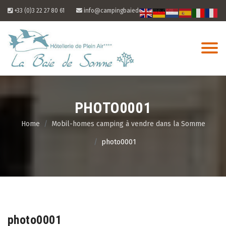
Skip
+33 (0)3 22 27 80 61
info@campingbaiedesomme.com
to
content
PHOTO0001
Home
Mobil-homes camping à vendre dans la Somme
photo0001
05
Aug
photo0001