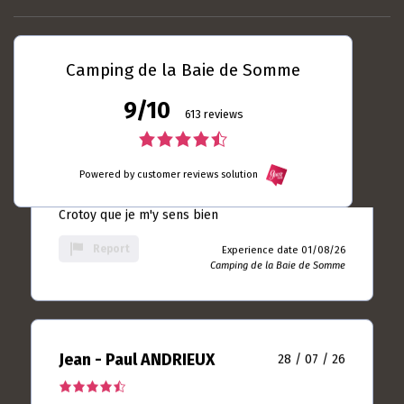
Camping de la Baie de
Somme
Camping de la Baie de Somme
9/10
Laurent DUBRULLE
04 / 08 / 26
613 reviews
5.0
4.5
rating
Toujours autant satisfait ... Le seul camping du
Powered by customer reviews solution
based
rating
Crotoy que je m'y sens bien
on
based
10
Report
Experience date 01/08/26
rating
Camping de la Baie de Somme
on
613
rating
Jean - Paul ANDRIEUX
28 / 07 / 26
4.5
rating
Séjour très agréable merci
based