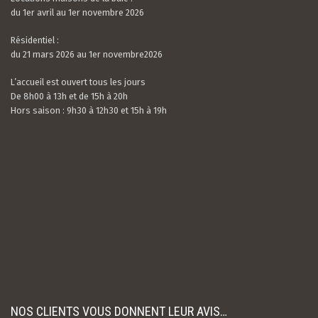
du 1er avril au 1er novembre 2026
Résidentiel :
du 21 mars 2026 au 1er novembre2026
L’accueil est ouvert tous les jours
De 8h00 à 13h et de 15h à 20h
Hors saison : 9h30 à 12h30 et 15h à 19h
Valerian LAMOUR
21 / 07 / 26
5.0
rating
Nous avons passé un très bon séjour. Le camping
based
est calme, très bien situé et entouré de verdure.
on
Les mobil-homes sont bien équipés avec tout le
10
nécessaire et suffisamment espacés. L’accue...
rating
Read more
Experience date
18/07/26
NOS CLIENTS VOUS DONNENT LEUR AVIS…
Report