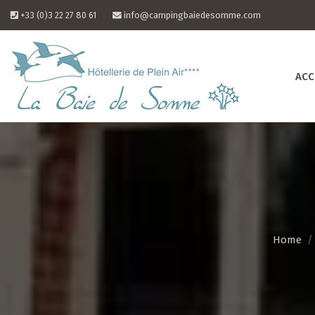
Skip
+33 (0)3 22 27 80 61
info@campingbaiedesomme.com
to
content
ACC
Home