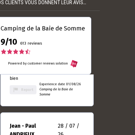
S CLIENTS VOUS DONNENT LEUR AVIS…
Laurent
04 / 08 /
DUBRULLE
26
5.0
Camping de la Baie de Somme
rating
Toujours autant satisfait ... Le seul
based
9/10
camping du Crotoy que je m'y sens
613 reviews
on
bien
10
4.5
Experience date 01/08/26
rating
Camping de la Baie de
Report
rating
Powered by customer reviews solution
Somme
based
on
Jean - Paul
28 / 07 /
613
ANDRIEUX
26
rating
4.5
rating
Séjour très agréable merci
based
Experience date 25/07/26
on
Camping de la Baie de
Report