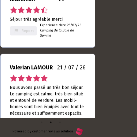
9
Somme
rating
Valerian LAMOUR
21 / 07 / 26
5.0
rating
Nous avons passé un très bon séjour.
based
Le camping est calme, très bien situé
on
et entouré de verdure. Les mobil-
10
homes sont bien équipés avec tout le
rating
nécessaire et suffisamment espacés.
L’accue...
Experience date
18/07/26
Read more
Camping de la Baie
Report
de Somme
Powered by customer reviews solution