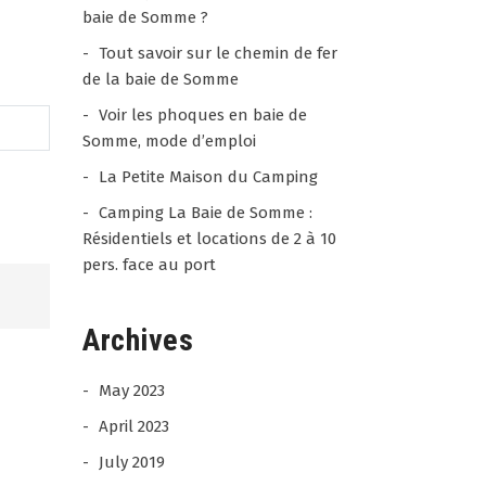
baie de Somme ?
Tout savoir sur le chemin de fer
de la baie de Somme
Voir les phoques en baie de
Somme, mode d’emploi
La Petite Maison du Camping
Camping La Baie de Somme :
Résidentiels et locations de 2 à 10
pers. face au port
Archives
Jean - Paul
28 / 07 /
ANDRIEUX
26
May 2023
4.5
April 2023
rating
Séjour très agréable merci
based
July 2019
Experience date 25/07/26
on
Camping de la Baie de
Report