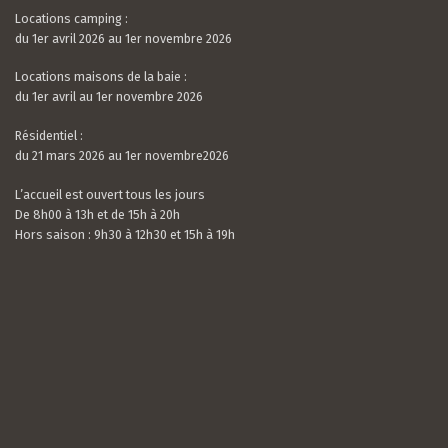
Locations camping :
du 1er avril 2026 au 1er novembre 2026
Locations maisons de la baie :
du 1er avril au 1er novembre 2026
Résidentiel :
du 21 mars 2026 au 1er novembre2026
L’accueil est ouvert tous les jours
De 8h00 à 13h et de 15h à 20h
Hors saison : 9h30 à 12h30 et 15h à 19h
Valerian LAMOUR
21 / 07 / 26
5.0
rating
Nous avons passé un très bon séjour. Le camping
based
est calme, très bien situé et entouré de verdure.
on
Les mobil-homes sont bien équipés avec tout le