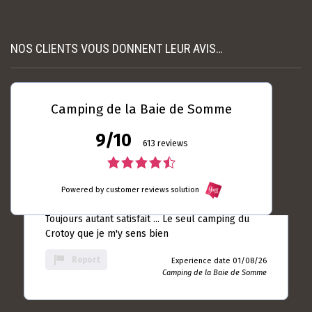
10
nécessaire et suffisamment espacés. L’accue...
rating
Read more
Experience date
NOS CLIENTS VOUS DONNENT LEUR AVIS…
18/07/26
Report
Camping de la Baie de
Somme
Camping de la Baie de Somme
9/10
613 reviews
Laurent DUBRULLE
04 / 08 / 26
4.5
5.0
rating
Toujours autant satisfait ... Le seul camping du
Powered by customer reviews solution
rating
based
Crotoy que je m'y sens bien
on
based
10
Report
Experience date 01/08/26
rating
on
Camping de la Baie de Somme
613
rating