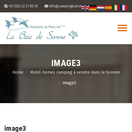
Skip
+33 (0)3 22 27 80 61
info@campingbaiedesomme.com
to
content
IMAGE3
Home
Mobil-homes camping à vendre dans la Somme
image3
07
Aug
image3