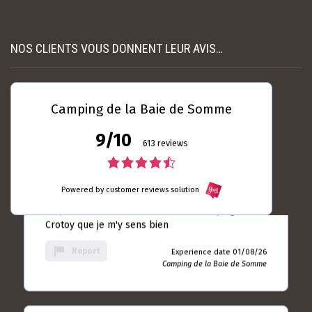
nécessaire et suffisamment espacés. L’accue...
rating
Read more
Experience date
NOS CLIENTS VOUS DONNENT LEUR AVIS…
18/07/26
Report
Camping de la Baie de
Somme
Camping de la Baie de Somme
9/10
Laurent DUBRULLE
04 / 08 / 26
613 reviews
5.0
4.5
rating
Toujours autant satisfait ... Le seul camping du
Powered by customer reviews solution
rating
based
Crotoy que je m'y sens bien
on
based
10
Report
Experience date 01/08/26
rating
Camping de la Baie de Somme
on
613
rating
Jean - Paul ANDRIEUX
28 / 07 / 26