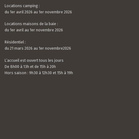
Locations camping :
du 1er avril 2026 au 1er novembre 2026
Locations maisons de la baie :
du 1er avril au 1er novembre 2026
Résidentiel :
du 21 mars 2026 au 1er novembre2026
L’accueil est ouvert tous les jours
De 8h00 à 13h et de 15h à 20h
Hors saison : 9h30 à 12h30 et 15h à 19h
Valerian LAMOUR
21 / 07 / 26
5.0
rating
Nous avons passé un très bon séjour. Le camping
based
est calme, très bien situé et entouré de verdure.
on
Les mobil-homes sont bien équipés avec tout le
10