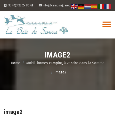
Skip
+33 (0)3 22 27 80 61
info@campingbaiedesomme.com
to
content
IMAGE2
Home
Mobil-homes camping à vendre dans la Somme
image2
07
Aug
image2