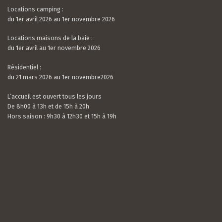
Locations camping :
du 1er avril 2026 au 1er novembre 2026
Locations maisons de la baie :
du 1er avril au 1er novembre 2026
Résidentiel :
du 21 mars 2026 au 1er novembre2026
L’accueil est ouvert tous les jours
De 8h00 à 13h et de 15h à 20h
Hors saison : 9h30 à 12h30 et 15h à 19h
Valerian LAMOUR
21 / 07 / 26
5.0
rating
Nous avons passé un très bon séjour. Le camping
based
est calme, très bien situé et entouré de verdure.
on
Les mobil-homes sont bien équipés avec tout le
10
nécessaire et suffisamment espacés. L’accue...