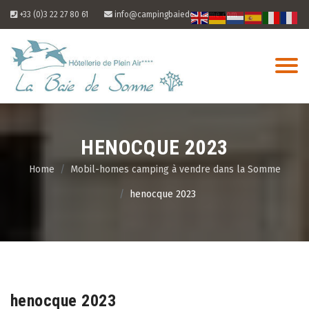
Skip
+33 (0)3 22 27 80 61
info@campingbaiedesomme.com
to
content
HENOCQUE 2023
Home
Mobil-homes camping à vendre dans la Somme
henocque 2023
08
Aug
henocque 2023