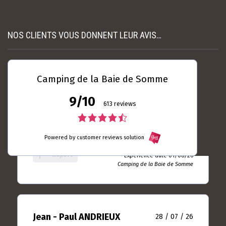
rating
Read more
Experience date
18/07/26
Report
NOS CLIENTS VOUS DONNENT LEUR AVIS…
Camping de la Baie de
Somme
Camping de la Baie de Somme
Laurent DUBRULLE
04 / 08 / 26
9/10
613 reviews
5.0
rating
4.5
Toujours autant satisfait ... Le seul camping du
based
Crotoy que je m'y sens bien
Powered by customer reviews solution
rating
on
10
Report
based
Experience date 01/08/26
rating
Camping de la Baie de Somme
on
613
rating
Jean - Paul ANDRIEUX
28 / 07 / 26