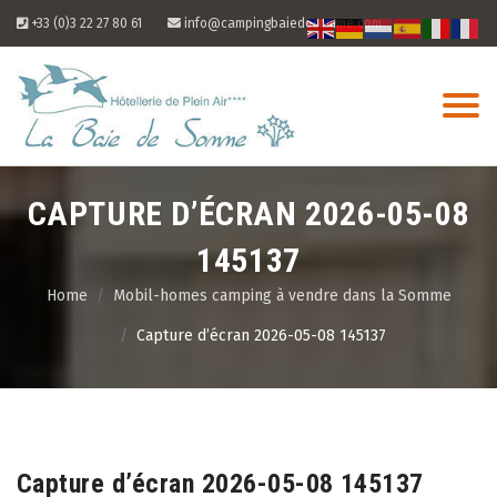
Skip
+33 (0)3 22 27 80 61
info@campingbaiedesomme.com
to
content
CAPTURE D’ÉCRAN 2026-05-08
145137
Home
Mobil-homes camping à vendre dans la Somme
Capture d’écran 2026-05-08 145137
07
Aug
Capture d’écran 2026-05-08 145137