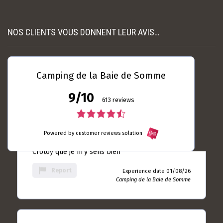
rating
Read more
Experience date
18/07/26
NOS CLIENTS VOUS DONNENT LEUR AVIS…
Report
Camping de la Baie de
Somme
Camping de la Baie de Somme
9/10
Laurent DUBRULLE
04 / 08 / 26
613 reviews
5.0
4.5
rating
Toujours autant satisfait ... Le seul camping du
based
Powered by customer reviews solution
rating
Crotoy que je m'y sens bien
on
based
10
Report
Experience date 01/08/26
rating
Camping de la Baie de Somme
on
613
rating
Jean - Paul ANDRIEUX
28 / 07 / 26