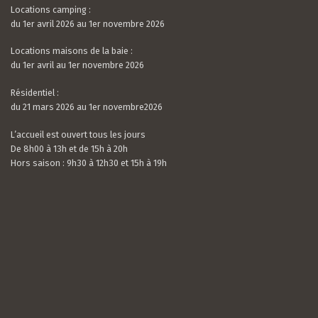
Locations camping :
du 1er avril 2026 au 1er novembre 2026
Locations maisons de la baie :
du 1er avril au 1er novembre 2026
Résidentiel :
du 21 mars 2026 au 1er novembre2026
L’accueil est ouvert tous les jours
De 8h00 à 13h et de 15h à 20h
Hors saison : 9h30 à 12h30 et 15h à 19h
Valerian LAMOUR
21 / 07 / 26
5.0
rating
Nous avons passé un très bon séjour. Le camping
based
est calme, très bien situé et entouré de verdure.
on
Les mobil-homes sont bien équipés avec tout le
10
nécessaire et suffisamment espacés. L’accue...