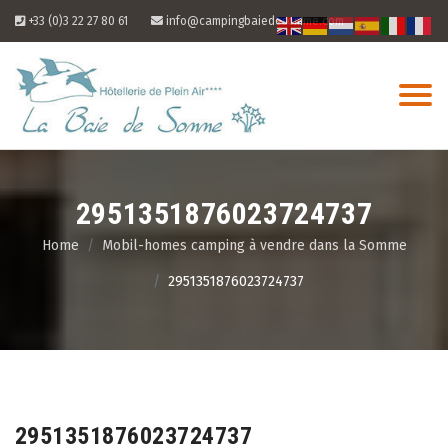
Skip
+33 (0)3 22 27 80 61
info@campingbaiedesomme.com
to
content
2951351876023724737
Home
Mobil-homes camping à vendre dans la Somme
2951351876023724737
06
Aug
2951351876023724737