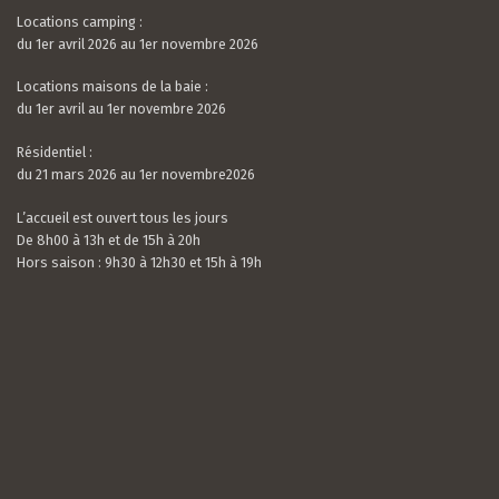
Locations camping :
du 1er avril 2026 au 1er novembre 2026
Locations maisons de la baie :
du 1er avril au 1er novembre 2026
Résidentiel :
du 21 mars 2026 au 1er novembre2026
L’accueil est ouvert tous les jours
De 8h00 à 13h et de 15h à 20h
Hors saison : 9h30 à 12h30 et 15h à 19h
Valerian LAMOUR
21 / 07 / 26
5.0
rating
Nous avons passé un très bon séjour. Le camping
based
est calme, très bien situé et entouré de verdure.
on
Les mobil-homes sont bien équipés avec tout le
10