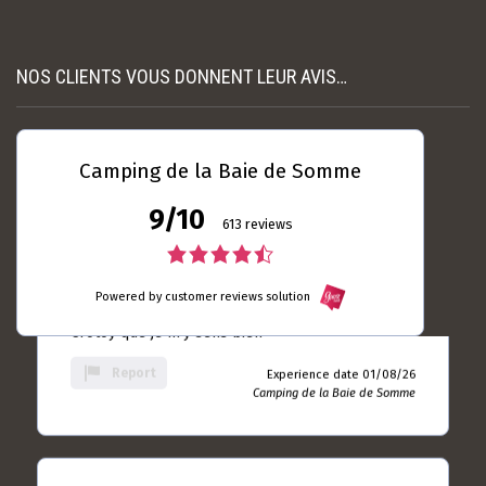
nécessaire et suffisamment espacés. L’accue...
rating
Read more
Experience date
18/07/26
NOS CLIENTS VOUS DONNENT LEUR AVIS…
Report
Camping de la Baie de
Somme
Camping de la Baie de Somme
9/10
Laurent DUBRULLE
04 / 08 / 26
613 reviews
5.0
4.5
rating
Toujours autant satisfait ... Le seul camping du
based
Powered by customer reviews solution
rating
Crotoy que je m'y sens bien
on
10
based
Report
Experience date 01/08/26
rating
Camping de la Baie de Somme
on
613
rating
Jean - Paul ANDRIEUX
28 / 07 / 26