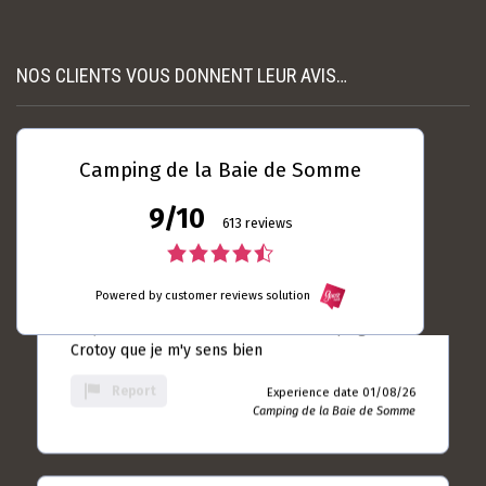
10
nécessaire et suffisamment espacés. L’accue...
rating
Read more
Experience date
NOS CLIENTS VOUS DONNENT LEUR AVIS…
18/07/26
Report
Camping de la Baie de
Somme
Camping de la Baie de Somme
9/10
613 reviews
Laurent DUBRULLE
04 / 08 / 26
4.5
5.0
rating
Toujours autant satisfait ... Le seul camping du
Powered by customer reviews solution
rating
based
Crotoy que je m'y sens bien
on
based
10
Report
Experience date 01/08/26
rating
on
Camping de la Baie de Somme
613
rating