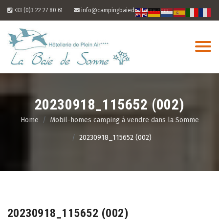
Skip
+33 (0)3 22 27 80 61
info@campingbaiedesomme.com
to
content
20230918_115652 (002)
Home
Mobil-homes camping à vendre dans la Somme
20230918_115652 (002)
07
Aug
20230918_115652 (002)