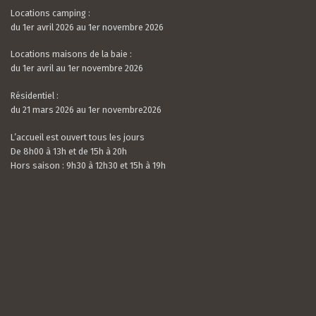
Locations camping :
du 1er avril 2026 au 1er novembre 2026
Locations maisons de la baie :
du 1er avril au 1er novembre 2026
Résidentiel :
du 21 mars 2026 au 1er novembre2026
L’accueil est ouvert tous les jours
De 8h00 à 13h et de 15h à 20h
Hors saison : 9h30 à 12h30 et 15h à 19h
Valerian LAMOUR
21 / 07 / 26
5.0
rating
Nous avons passé un très bon séjour. Le camping
based
est calme, très bien situé et entouré de verdure.
on
Les mobil-homes sont bien équipés avec tout le