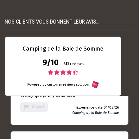
nécessaire et suffisamment espacés. L’accue...
rating
Read more
Experience date
18/07/26
NOS CLIENTS VOUS DONNENT LEUR AVIS…
Report
Camping de la Baie de
Somme
Camping de la Baie de Somme
9/10
Laurent DUBRULLE
04 / 08 / 26
613 reviews
5.0
4.5
rating
Toujours autant satisfait ... Le seul camping du
based
Powered by customer reviews solution
rating
Crotoy que je m'y sens bien
on
10
based
Report
Experience date 01/08/26
rating
Camping de la Baie de Somme
on
613
rating
Jean - Paul ANDRIEUX
28 / 07 / 26