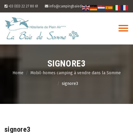
Skip
+33 (0)3 22 27 80 61
info@campingbaiedesomme.com
to
content
SIGNORE3
Home
Mobil-homes camping à vendre dans la Somme
signore3
08
Aug
signore3