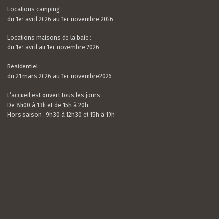
Locations camping :
du 1er avril 2026 au 1er novembre 2026
Locations maisons de la baie :
du 1er avril au 1er novembre 2026
Résidentiel :
du 21 mars 2026 au 1er novembre2026
L’accueil est ouvert tous les jours
De 8h00 à 13h et de 15h à 20h
Hors saison : 9h30 à 12h30 et 15h à 19h
Valerian LAMOUR
21 / 07 / 26
5.0
rating
Nous avons passé un très bon séjour. Le camping
based
est calme, très bien situé et entouré de verdure.
on
Les mobil-homes sont bien équipés avec tout le
10