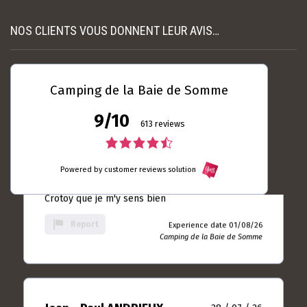
Read more
Experience date
18/07/26
NOS CLIENTS VOUS DONNENT LEUR AVIS…
Report
Camping de la Baie de
Somme
Camping de la Baie de Somme
9/10
Laurent DUBRULLE
04 / 08 / 26
613 reviews
5.0
4.5
rating
Toujours autant satisfait ... Le seul camping du
based
Powered by customer reviews solution
rating
Crotoy que je m'y sens bien
on
based
10
Report
Experience date 01/08/26
rating
Camping de la Baie de Somme
on
613
rating
Jean - Paul ANDRIEUX
28 / 07 / 26
4.5