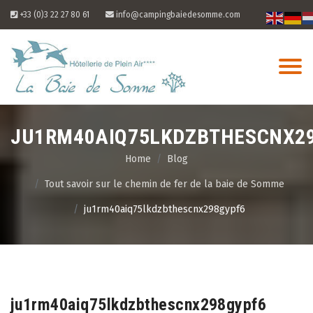
Skip
+33 (0)3 22 27 80 61
info@campingbaiedesomme.com
to
content
JU1RM40AIQ75LKDZBTHESCNX2
Home
Blog
Tout savoir sur le chemin de fer de la baie de Somme
ju1rm40aiq75lkdzbthescnx298gypf6
09
Aug
ju1rm40aiq75lkdzbthescnx298gypf6