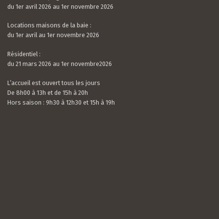
du 1er avril 2026 au 1er novembre 2026
Locations maisons de la baie :
du 1er avril au 1er novembre 2026
Résidentiel :
du 21 mars 2026 au 1er novembre2026
L’accueil est ouvert tous les jours
De 8h00 à 13h et de 15h à 20h
Hors saison : 9h30 à 12h30 et 15h à 19h
Valerian LAMOUR
21 / 07 / 26
5.0
rating
Nous avons passé un très bon séjour. Le camping
based
est calme, très bien situé et entouré de verdure.
on
Les mobil-homes sont bien équipés avec tout le
10
nécessaire et suffisamment espacés. L’accue...
rating