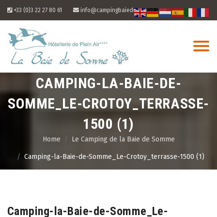
Skip
+33 (0)3 22 27 80 61
info@campingbaiedesomme.com
to
content
CAMPING-LA-BAIE-DE-
SOMME_LE-CROTOY_TERRASSE-
1500 (1)
Home
Le Camping de la Baie de Somme
Camping-la-Baie-de-Somme_Le-Crotoy_terrasse-1500 (1)
07
Aug
Camping-la-Baie-de-Somme_Le-