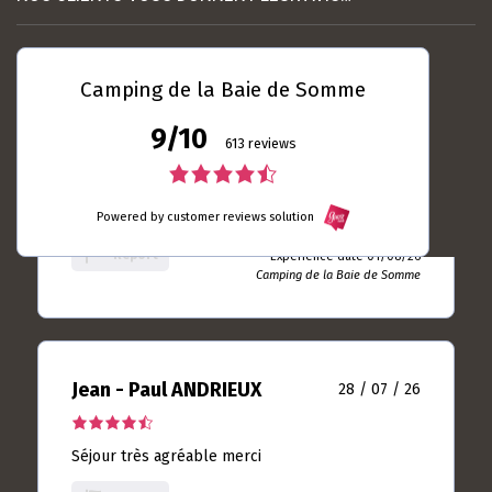
Somme
Camping de la Baie de Somme
Laurent DUBRULLE
04 / 08 / 26
9/10
613 reviews
5.0
rating
4.5
Toujours autant satisfait ... Le seul camping du
based
Crotoy que je m'y sens bien
Powered by customer reviews solution
rating
on
10
Report
based
Experience date 01/08/26
rating
Camping de la Baie de Somme
on
613
rating
Jean - Paul ANDRIEUX
28 / 07 / 26
4.5
rating
Séjour très agréable merci
based
on