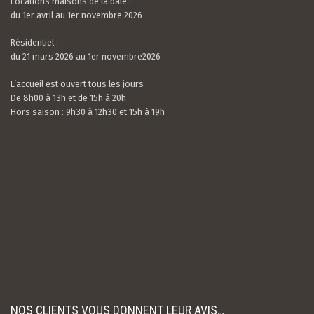
Locations maisons de la baie :
du 1er avril au 1er novembre 2026
Résidentiel :
du 21 mars 2026 au 1er novembre2026
L’accueil est ouvert tous les jours
De 8h00 à 13h et de 15h à 20h
Hors saison : 9h30 à 12h30 et 15h à 19h
Valerian LAMOUR
21 / 07 / 26
5.0
rating
Nous avons passé un très bon séjour. Le camping
based
est calme, très bien situé et entouré de verdure.
on
Les mobil-homes sont bien équipés avec tout le
10
nécessaire et suffisamment espacés. L’accue...
rating
Read more
Experience date
18/07/26
Report
NOS CLIENTS VOUS DONNENT LEUR AVIS…
Camping de la Baie de